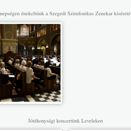
nnepségen énekeltünk a Szegedi Szimfonikus Zenekar kísére
Jótékonysági koncertünk Leveleken