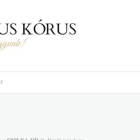
US KÓRUS
agyunk!
AT
an a GNILKA-DÍJ átadási ünnepségen