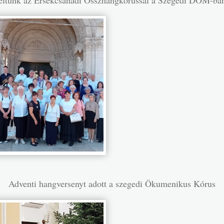
Adventi hangversenyt adott a szegedi Ökumenikus Kórus