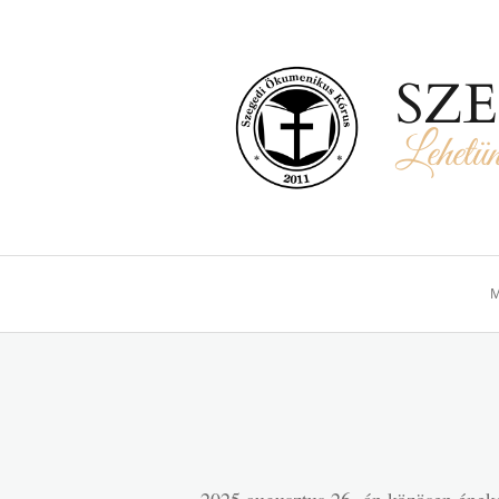
SZ
Lehetün
M
2025.augusztus 26.-án közösen éne