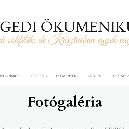
EGEDI ÖKUMENIK
k sokfélék, de Krisztusban egyek v
AGUNKRÓL
GALÉRIA
ESEMÉNYEK
ADÓ 1%
KAPCSOL
Fotógaléria
keltünk az Érsekcsanádi Összhangkórussal a Szegedi DÓM-b